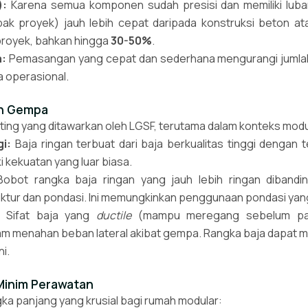
):
Karena semua komponen sudah presisi dan memiliki luba
apak proyek) jauh lebih cepat daripada konstruksi beton atau
proyek, bahkan hingga
30-50%
.
a:
Pemasangan yang cepat dan sederhana mengurangi jumlah t
 operasional.
an Gempa
ting yang ditawarkan oleh LGSF, terutama dalam konteks modu
i:
Baja ringan terbuat dari baja berkualitas tinggi dengan 
i kekuatan yang luar biasa.
obot rangka baja ringan yang jauh lebih ringan dibandin
ktur dan pondasi. Ini memungkinkan penggunaan pondasi yang
Sifat baja yang
ductile
(mampu meregang sebelum pata
am menahan beban lateral akibat gempa. Rangka baja dapat 
i.
Minim Perawatan
gka panjang yang krusial bagi rumah modular: