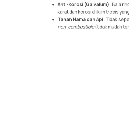
Anti-Korosi (Galvalum):
Baja rin
karat dan korosi di iklim tropis ya
Tahan Hama dan Api:
Tidak seper
non-combustible
(tidak mudah te
Tidak Muai dan Susut:
Baja rin
pemuaian atau penyusutan yang da
4. Keberlanjutan dan Ramah Lingk
Di era kesadaran lingkungan, LGSF member
Limbah Minimal:
Karena komponen
sangat berbeda dengan limbah kons
Bahan Daur Ulang:
Baja adalah 
jejak karbon dan dampak terhadap
Hemat Energi:
Struktur baja rin
membantu menjaga suhu interior r
5. Fleksibilitas Desain dan Kemuda
Sistem LGSF memungkinkan desain yang a