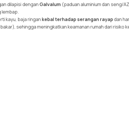
gan dilapisi dengan
Galvalum
(paduan aluminium dan seng/AZ
ng lembap.
ti kayu, baja ringan
kebal terhadap serangan rayap
dan ham
rbakar), sehingga meningkatkan keamanan rumah dari risiko k
gan tidak dipengaruhi oleh perubahan cuaca ekstrem (pana
pat menyebabkan keretakan pada dinding penutup, seperti ya
ungan (Green Construction)
ikan kontribusi signifikan terhadap praktik konstruksi hijau:
 baja ringan diproduksi secara presisi di pabrik, limbah mat
truksi tradisional (puing, sisa adukan).
salah satu material yang
100% dapat didaur ulang
tanpa ke
 lingkungan.
gan dapat dengan mudah diintegrasikan dengan material insul
umah tetap stabil, sehingga
mengurangi konsumsi energi
u
han Modifikasi
daptif dan fleksibel sesuai kebutuhan: