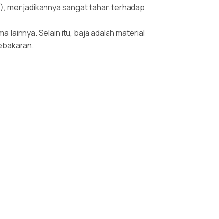
), menjadikannya sangat tahan terhadap
a lainnya. Selain itu, baja adalah material
ebakaran.
s dan dingin) sehingga tidak mengalami
ng sering terjadi pada rangka kayu.
erial di lokasi proyek hampir tidak ada,
hilangan kualitasnya. Hal ini mengurangi
asi termal dan akustik yang lebih baik,
ntuk pendingin ruangan.