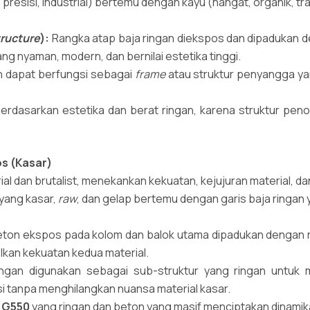
, presisi, industrial) bertemu dengan kayu (hangat, organik, tra
ructure
):
Rangka atap baja ringan diekspos dan dipadukan de
ng nyaman, modern, dan bernilai estetika tinggi.
n dapat berfungsi sebagai
frame
atau struktur penyangga ya
h berdasarkan estetika dan berat ringan, karena struktur pe
os (Kasar)
trial dan brutalist, menekankan kekuatan, kejujuran material, da
yang kasar,
raw
, dan gelap bertemu dengan garis baja ringan y
eton ekspos pada kolom dan balok utama dipadukan dengan r
lkan kekuatan kedua material.
ingan digunakan sebagai sub-struktur yang ringan untu
i tanpa menghilangkan nuansa material kasar.
l
G550
yang ringan dan beton yang masif menciptakan dinamika