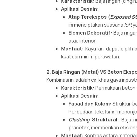
Karakteristik:
Baja ringan (dingin
Aplikasi Desain:
Atap Terekspos (
Exposed St
ini menciptakan suasana
loft
ya
Elemen Dekoratif:
Baja ringa
atau interior.
Manfaat:
Kayu kini dapat dipili
kuat dan minim perawatan.
2. Baja Ringan (Metal) VS Beton Eksp
Kombinasi ini adalah ciri khas gaya indus
Karakteristik:
Permukaan beton 
Aplikasi Desain:
Fasad dan Kolom:
Struktur b
Perbedaan tekstur ini menonjo
Cladding
Struktural:
Baja r
pracetak, memberikan efisiens
Manfaat:
Kontras antara materia