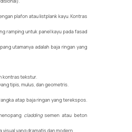
disional).
ngan plafon atau listplank kayu. Kontras
ng ramping untuk panel kayu pada fasad
nopang utamanya adalah baja ringan yang
n kontras tekstur.
ang tipis, mulus, dan geometris.
angka atap baja ringan yang terekspos.
k menopang
cladding
semen atau beton
 visual yang dramatis dan modern.